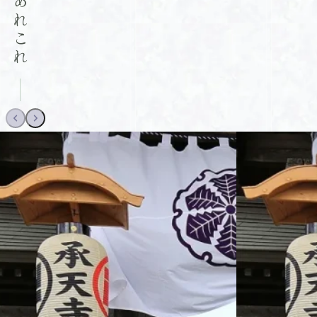
仏教のあれこれ
霊
梨
む
園
県
永
は、
忍
代
山
野
供
梨
村
養
県
の
の
忍
承
樹
野
天
木
村
寺
葬
の
が
で
承
ご
す。
天
供
枝
寺
養
垂
が
す
桜