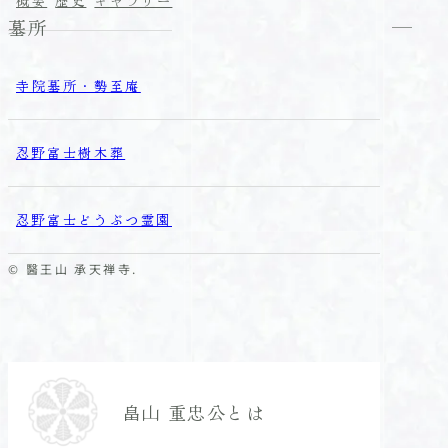
概要
歴史
ギャラリー
墓所
寺院墓所・勢至庵
忍野富士樹木葬
忍野富士どうぶつ霊園
© 醫王山 承天禅寺.
畠山 重忠公とは