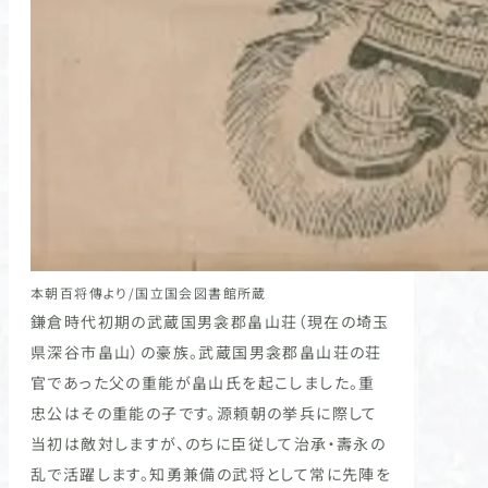
本朝百将傳より/国立国会図書館所蔵
鎌倉時代初期の武蔵国男衾郡畠山荘（現在の埼玉
県深谷市畠山）の豪族。武蔵国男衾郡畠山荘の荘
官であった父の重能が畠山氏を起こしました。重
忠公はその重能の子です。源頼朝の挙兵に際して
当初は敵対しますが、のちに臣従して治承・壽永の
乱で活躍します。知勇兼備の武将として常に先陣を