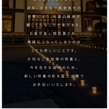
近年、少子化や核家族化の
影響により、お墓の継承が
難しくなることがあります。
お墓が長い間放置され、
無縁仏となってしまうのは
とても悲しいことです。
大切なご先祖様の供養と、
今を生きる皆様のため、
新しい供養の形を富士山麓で
お手伝いいたします。
忍