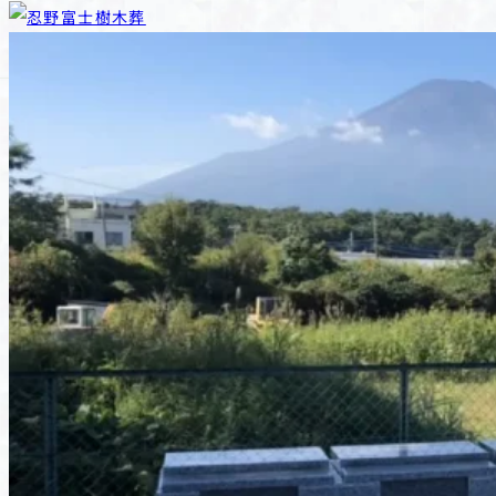
野
富
忍野富士樹木葬
士
樹
木
葬
は、
山
梨
県
忍
野
村