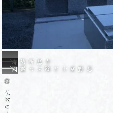
の
承
天
寺
が
寺
管
忍
院
理
野
墓
す
庵
寺
院
墓所
・
勢
至
富
所・
る
忍野富士どうぶつ霊園
士
勢
富
ど
至
士
う
庵
山
ぶ
は、
を
つ
山
望