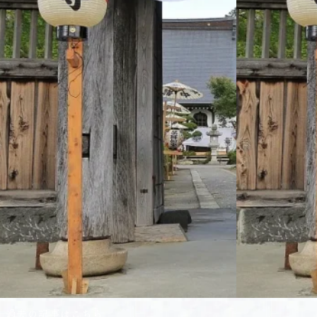
ご
る
を
家
富
シ
族
士
ン
の
山
ボ
一
を
ル
員
望
に、
で
む
宗
あ
墓
旨
る
所
宗
ペ
で
派…
ッ
す。
ト
永
を
代
過去の記事はこちら