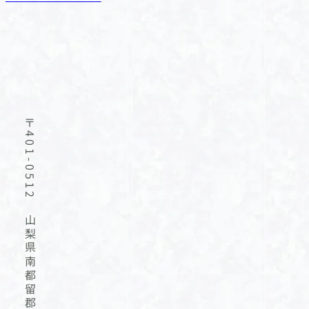
心
使
を
用
込
料
め
等
て
が
供
セ
〒401-0512 山梨県南都留郡忍野村内野192
養
ッ
す
ト
る
に
霊
な
園
っ
で
た
す。
寺
集
院