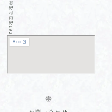
合
墓
墓・
所…
単…
お問い合わせ